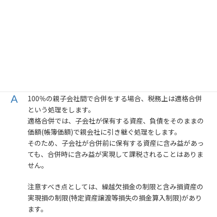
更
新
日
2年ほど前に買収により100％株式取得して子会社
時
化した会社があります。
:
この度、経営の効率化のため親会社との合併を考
えていますが、どのような点に注意する必要があ
りますか？
100％の親子会社間で合併をする場合、税務上は適格合併
という処理をします。
適格合併では、子会社が保有する資産、負債をそのままの
価額(帳簿価額)で親会社に引き継ぐ処理をします。
そのため、子会社が合併前に保有する資産に含み益があっ
ても、合併時に含み益が実現して課税されることはありま
せん。
注意すべき点としては、繰越欠損金の制限と含み損資産の
実現損の制限(特定資産譲渡等損失の損金算入制限)があり
ます。